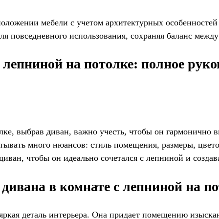
положении мебели с учетом архитектурных особенносте
для повседневного использования, сохраняя баланс межд
 лепниной на потолке: полное руко
олке, выбрав диван, важно учесть, чтобы он гармонично
читывать много нюансов: стиль помещения, размеры, цвет
диван, чтобы он идеально сочетался с лепниной и создав
ивана в комнате с лепниной на по
яркая деталь интерьера. Она придает помещению изыскан