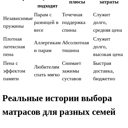
плюсы
затраты
подходит
Парам с
Точечная
Служит
Независимые
разницей в
поддержка
долго,
пружины
весе
спины
средняя цена
Плотная
Служит
Аллергикам
Абсолютная
латексная
долго,
и парам
тишина
пена
высокая цена
Пена с
Снимает
Быстрая
Любителям
эффектом
зажимы
доставка,
спать мягко
памяти
суставов
бюджетно
Реальные истории выбора
матрасов для разных семей