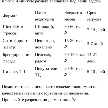
плюсы и минусы разных вариантов под ваши задачи.
Охват
Бюджет в
Срок
Формат
аудитории
месяц
запуска
Щит 3×6 м
Широкий,
30-60 тыс.
7-14 дней
(трасса)
авто
₽
Сити-формат
Пешеходы,
15-30 тыс.
3-7 дней
(центр)
локально
₽
Брендирование
Целевая,
50-150 тыс.
14-21
фасада
рядом
₽
день
Покупатели
20-40 тыс.
Пилон у ТЦ
5-10 дней
ТЦ
₽
Помните: низкая цена часто означает экономию на
качестве печати или отсутствии согласования.
Проверяйте разрешения до монтажа. 💡