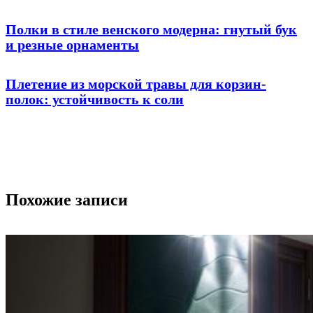
Полки в стиле венского модерна: гнутый бук
и резные орнаменты
Плетение из морской травы для корзин-
полок: устойчивость к соли
Похожие записи