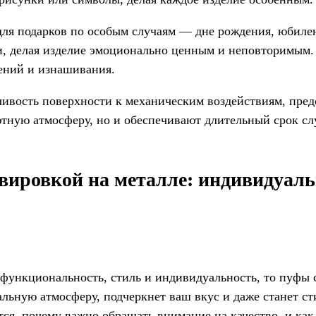
для подарков по особым случаям — дне рождения, юбиле
и, делая изделие эмоционально ценным и неповторимым.
ений и изнашивания.
чивость поверхности к механическим воздействиям, пред
ютную атмосферу, но и обеспечивают длительный срок с
равировкой на металле: индивидуал
 функциональность, стиль и индивидуальность, то пуфы 
кальную атмосферу, подчеркнет ваш вкус и даже станет с
ются, почему важно обращать внимание на качество, и ка