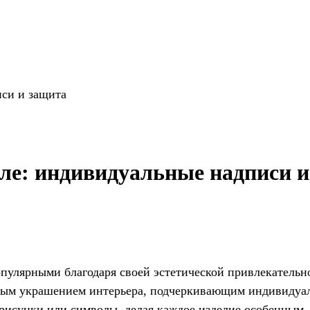
иси и защита
ле: индивидуальные надписи и
опулярными благодаря своей эстетической привлекатель
ным украшением интерьера, подчеркивающим индивидуал
 рисунки или символы, делая каждое изделие особенным.