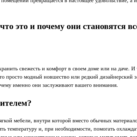
в помещении превращается в настоящее удовольствие, а 
то это и почему они становятся вс
охранить свежесть и комфорт в своем доме или на даче. И
то просто модный новшество или редкий дизайнерский э
 почему именно они заслуживают вашего внимания.
нителем?
гкой мебели, внутри которой вместо обычных материало
ть температуру и, при необходимости, помогать охлажда
одные или искусственные камни, которые могут иметь ра