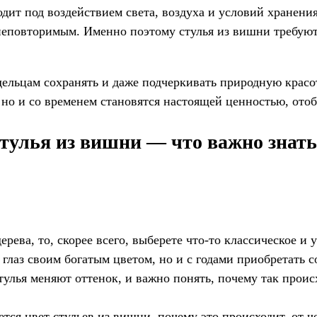
одит под воздействием света, воздуха и условий хранен
неповторимым. Именно поэтому стулья из вишни требуют
ельцам сохранять и даже подчеркивать природную красот
 но и со временем становятся настоящей ценностью, ото
тулья из вишни — что важно знать 
рева, то, скорее всего, выберете что-то классическое 
 глаз своим богатым цветом, но и с годами приобретать 
улья меняют оттенок, и важно понять, почему так происх
тся цвет стульев из вишни, почему это происходит, от че