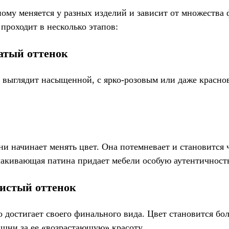
ному меняется у разных изделий и зависит от множества 
проходит в несколько этапов:
атый оттенок
сто выглядит насыщенной, с ярко-розовым или даже красн
шни начинает менять цвет. Она потемневает и становитс
акивающая патина придает мебели особую аутентичност
тистый оттенок
о достигает своего финального вида. Цвет становится б
ишни за ее «возрастающую» красоту.