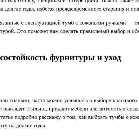
ость к износу, трещинам и потере цвета. Важно также з
а долгие годы, избегая преждевременного старения и по
вязанные с эксплуатацией тумб с кожаными ручками — о
турой. Это поможет вам сделать правильный выбор и обе
состойкость фурнитуры и уход
 или спальни, часто можно услышать о выборе красивого
 выглядят стильно, придают мебели элегантность и соз
 статье подробно расскажу о том, как выбрать тумбы с к
оту на долгие годы.