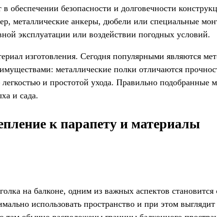
в обеспечении безопасности и долговечности конструкци
ер, металлические анкеры, дюбели или специальные мон
вной эксплуатации или воздействии погодных условий.
териал изготовления. Сегодня популярными являются мет
еимуществами: металлические полки отличаются прочнос
 легкостью и простотой ухода. Правильно подобранные м
ха и сада.
епление к парапету и материалы
уголка на балконе, одним из важных аспектов становитс
имально использовать пространство и при этом выглядит
о там обычно расположены границы балконного пространс